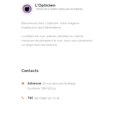
L'Opticien
Vente de lunettes optiques et solaires
Bienvenue chez L’Opticien, votre magasin
d’optique à Saint Barthélemy.
Lunettes de vue, solaires, lentilles ou même
masques de plongée à la vue, nous vous proposons
un large choix de produits.
Contacts
Adresse
26 rue Samuel Fahlberg
Gustavia, SBH 97133
Tél
+59 (0)590 52 20 91