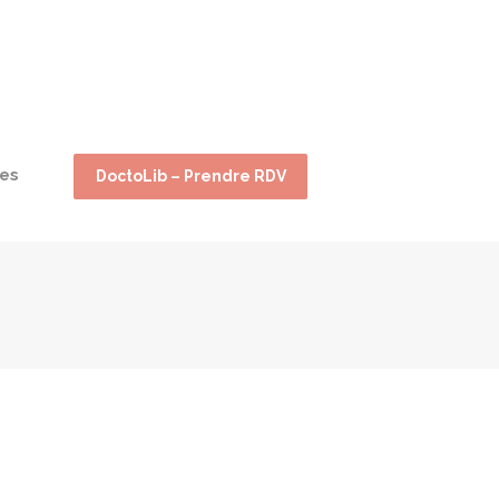
res
DoctoLib – Prendre RDV