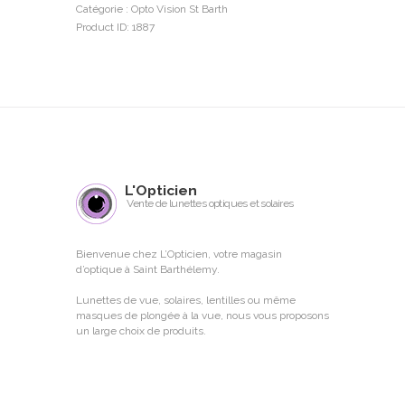
vue.
Catégorie :
Opto Vision St Barth
Product ID:
1887
L'Opticien
Vente de lunettes optiques et solaires
Bienvenue chez L’Opticien, votre magasin
d’optique à Saint Barthélemy.
Lunettes de vue, solaires, lentilles ou même
masques de plongée à la vue, nous vous proposons
un large choix de produits.