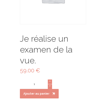
Je réalise un
examen de la
vue.
59.00
€
quantité
de
Je
réalise
Ajouter au panier
un
examen
de
la